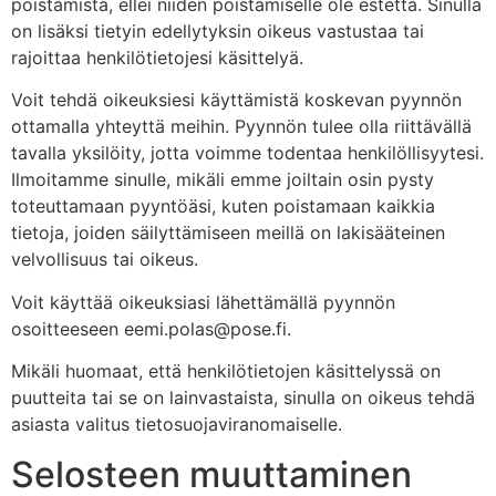
poistamista, ellei niiden poistamiselle ole estettä. Sinulla
on lisäksi tietyin edellytyksin oikeus vastustaa tai
rajoittaa henkilötietojesi käsittelyä.
Voit tehdä oikeuksiesi käyttämistä koskevan pyynnön
ottamalla yhteyttä meihin. Pyynnön tulee olla riittävällä
tavalla yksilöity, jotta voimme todentaa henkilöllisyytesi.
Ilmoitamme sinulle, mikäli emme joiltain osin pysty
toteuttamaan pyyntöäsi, kuten poistamaan kaikkia
tietoja, joiden säilyttämiseen meillä on lakisääteinen
velvollisuus tai oikeus.
Voit käyttää oikeuksiasi lähettämällä pyynnön
osoitteeseen eemi.polas@pose.fi.
Mikäli huomaat, että henkilötietojen käsittelyssä on
puutteita tai se on lainvastaista, sinulla on oikeus tehdä
asiasta valitus tietosuojaviranomaiselle.
Selosteen muuttaminen