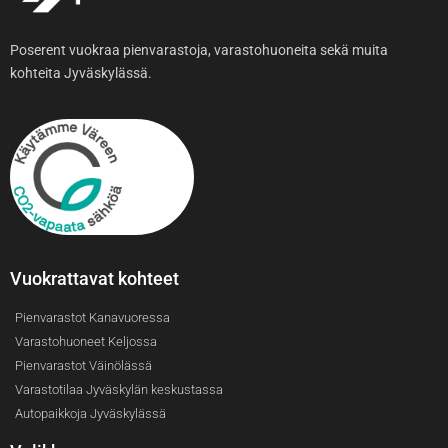
Poserent vuokraa pienvarastoja, varastohuoneita sekä muita
kohteita Jyväskylässä.
Vuokrattavat kohteet
Pienvarastot Kanavuoressa
Varastohuoneet Keljossa
Pienvarastot Väinölässä
Varastotilaa Jyväskylän keskustassa
Autopaikkoja Jyväskylässä