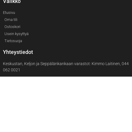
Valikko
Etusivu
Oma tili
Ostoskori
Usein kysyttyä
Tietosuoja
Yhteystiedot
Keskustan, Keljon ja Seppälänkankaan varastot: Kimmo Laitinen, 044
062 0021
Väinölän varastot: Eemi Polas, 040 5898 061
Kanavuoren varastot: Petteri Kaakinen, 050 919 6445
———–
Laskutus ja yleiset asiat: Iris Polas-Peltola, 040 830 6039,
iris.polas@pose.fi