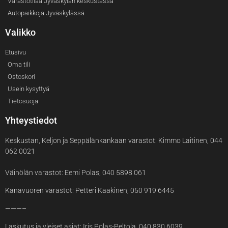
Varastotilaa Jyväskylän keskustassa
Autopaikkoja Jyväskylässä
Valikko
Etusivu
Oma tili
Ostoskori
Usein kysyttyä
Tietosuoja
Yhteystiedot
Keskustan, Keljon ja Seppälänkankaan varastot: Kimmo Laitinen, 044
062 0021
Väinölän varastot: Eemi Polas, 040 5898 061
Kanavuoren varastot: Petteri Kaakinen, 050 919 6445
———–
Laskutus ja yleiset asiat: Iris Polas-Peltola, 040 830 6039,