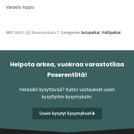
Varasto loppu
SKU
AH62, (ij) Ilmarisenkatu 7
Categories
Autopaikat
,
Hallipaikat
Helpota arkea, vuokraa varastotilaa
Poserentiltä!
Heräsikö kysyttävää?
Katso vastaukset usein
kysyttyihin kysymyksiin.
Usein kysytyt kysymykset