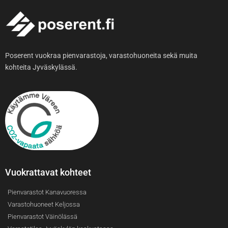
Poserent vuokraa pienvarastoja, varastohuoneita sekä muita
kohteita Jyväskylässä.
Vuokrattavat kohteet
Pienvarastot Kanavuoressa
Varastohuoneet Keljossa
Pienvarastot Väinölässä