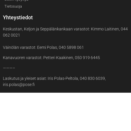
Tietosuoja
Yhteystiedot
Keskustan, Keljon ja Seppälänkankaan varastot: Kimmo Laitinen, 044
062 0021
Väinölän varastot: Eemi Polas, 040 5898 061
Kanavuoren varastot: Petteri Kaakinen, 050 919 6445
———–
Laskutus ja yleiset asiat: Iris Polas-Peltola, 040 830 6039,
iris.polas@pose.fi
© 2025 Pose Oy
Sivuston toteutus:
TEKO