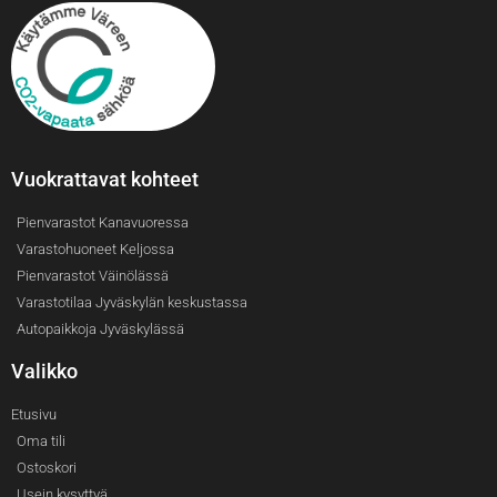
Vuokrattavat kohteet
Pienvarastot Kanavuoressa
Varastohuoneet Keljossa
Pienvarastot Väinölässä
Varastotilaa Jyväskylän keskustassa
Autopaikkoja Jyväskylässä
Valikko
Etusivu
Oma tili
Ostoskori
Usein kysyttyä