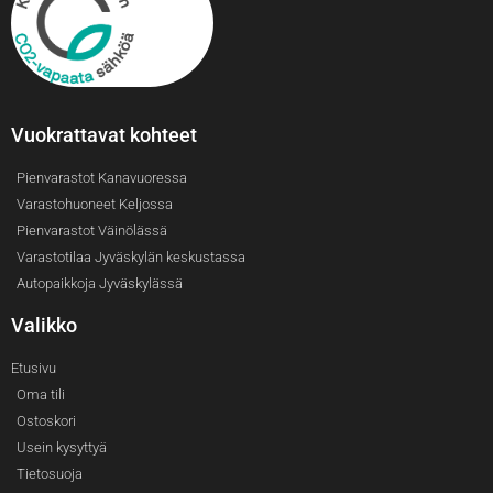
Vuokrattavat kohteet
Pienvarastot Kanavuoressa
Varastohuoneet Keljossa
Pienvarastot Väinölässä
Varastotilaa Jyväskylän keskustassa
Autopaikkoja Jyväskylässä
Valikko
Etusivu
Oma tili
Ostoskori
Usein kysyttyä
Tietosuoja