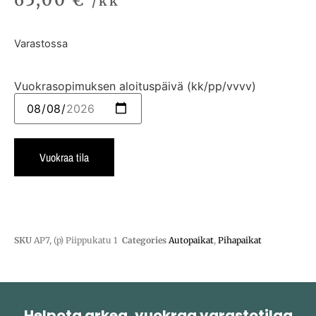
/kk
Varastossa
Vuokrasopimuksen aloituspäivä (kk/pp/vvvv)
Vuokraa tila
SKU
AP7, (p) Piippukatu 1
Categories
Autopaikat
,
Pihapaikat
Helpota arkea, vuokraa varastotilaa