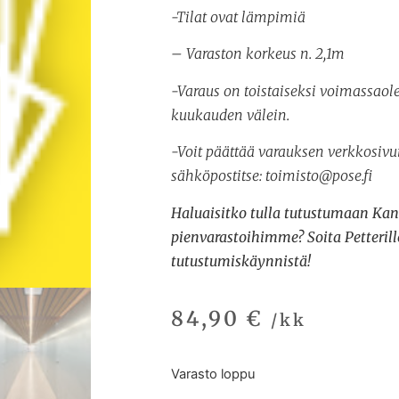
-Tilat ovat lämpimiä
– Varaston korkeus n. 2,1m
-Varaus on toistaiseksi voimassaol
kuukauden välein.
-Voit päättää varauksen verkkosiv
sähköpostitse: toimisto@pose.fi
Haluaisitko tulla tutustumaan Ka
pienvarastoihimme? Soita Petterill
tutustumiskäynnistä!
84,90
€
/kk
Varasto loppu