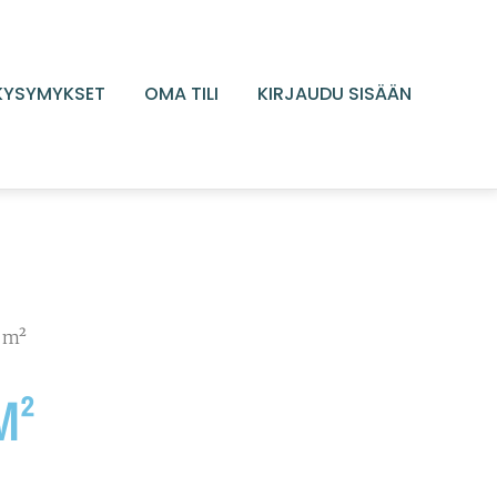
 KYSYMYKSET
OMA TILI
KIRJAUDU SISÄÄN
 m²
M²