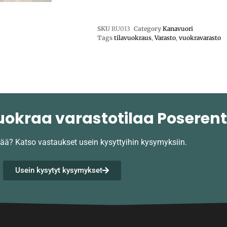
SKU
RU013
Category
Kanavuori
Tags
tilavuokraus
,
Varasto
,
vuokravarasto
uokraa varastotilaa Poserenti
vää?
Katso vastaukset usein kysyttyihin kysymyksiin.
Usein kysytyt kysymykset