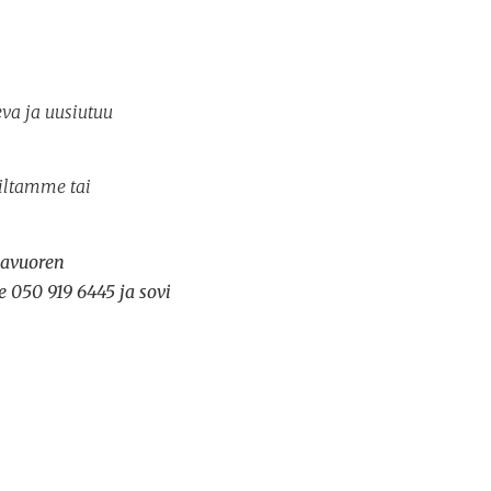
eva ja uusiutuu
uiltamme tai
navuoren
e 050 919 6445 ja sovi