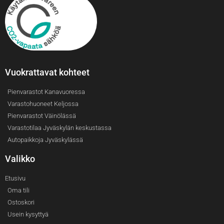
Vuokrattavat kohteet
Pienvarastot Kanavuoressa
Varastohuoneet Keljossa
Pienvarastot Väinölässä
Varastotilaa Jyväskylän keskustassa
Autopaikkoja Jyväskylässä
Valikko
Etusivu
Oma tili
Ostoskori
Usein kysyttyä