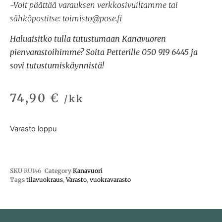
-Voit päättää varauksen verkkosivuiltamme tai
sähköpostitse: toimisto@pose.fi
Haluaisitko tulla tutustumaan Kanavuoren
pienvarastoihimme? Soita Petterille 050 919 6445 ja
sovi tutustumiskäynnistä!
74,90
€
/kk
Varasto loppu
SKU
RU146
Category
Kanavuori
Tags
tilavuokraus
,
Varasto
,
vuokravarasto