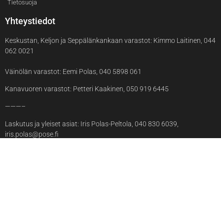
Tietosuoja
Yhteystiedot
Keskustan, Keljon ja Seppälänkankaan varastot: Kimmo Laitinen, 044
062 0021
Väinölän varastot: Eemi Polas, 040 5898 061
Kanavuoren varastot: Petteri Kaakinen, 050 919 6445
———–
Laskutus ja yleiset asiat: Iris Polas-Peltola, 040 830 6039,
iris.polas@pose.fi
© 2025 Pose Oy
Sivuston toteutus:
TEKO