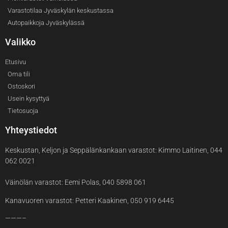
Varastotilaa Jyväskylän keskustassa
Autopaikkoja Jyväskylässä
Valikko
Etusivu
Oma tili
Ostoskori
Usein kysyttyä
Tietosuoja
Yhteystiedot
Keskustan, Keljon ja Seppälänkankaan varastot: Kimmo Laitinen, 044
062 0021
Väinölän varastot: Eemi Polas, 040 5898 061
Kanavuoren varastot: Petteri Kaakinen, 050 919 6445
———–