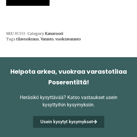
SKU
RU153
Category
Kanavuori
Tags
tilavuokraus
,
Varasto
,
vuokravarasto
Helpota arkea, vuokraa varastotilaa
Poserentiltä!
Heräsikö kysyttävää?
Katso vastaukset usein
kysyttyihin kysymyksiin.
Usein kysytyt kysymykset