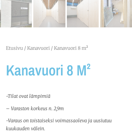
Etusivu
/
Kanavuori
/ Kanavuori 8 m²
Kanavuori 8 M²
-Tilat ovat lämpimiä
– Varaston korkeus n. 2,9m
-Varaus on toistaiseksi voimassaoleva ja uusiutuu
kuukauden välein.