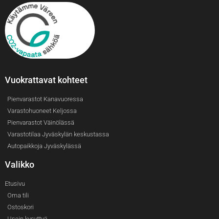
Vuokrattavat kohteet
Pienvarastot Kanavuoressa
Varastohuoneet Keljossa
Pienvarastot Väinölässä
Varastotilaa Jyväskylän keskustassa
Autopaikkoja Jyväskylässä
Valikko
Etusivu
Oma tili
Ostoskori
Usein kysyttyä