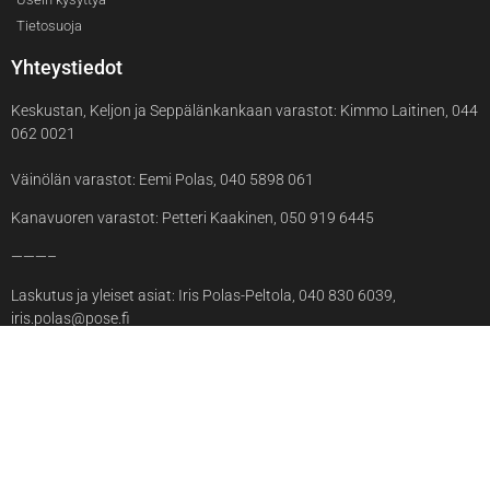
Tietosuoja
Yhteystiedot
Keskustan, Keljon ja Seppälänkankaan varastot: Kimmo Laitinen, 044
062 0021
Väinölän varastot: Eemi Polas, 040 5898 061
Kanavuoren varastot: Petteri Kaakinen, 050 919 6445
———–
Laskutus ja yleiset asiat: Iris Polas-Peltola, 040 830 6039,
iris.polas@pose.fi
© 2025 Pose Oy
Sivuston toteutus:
TEKO