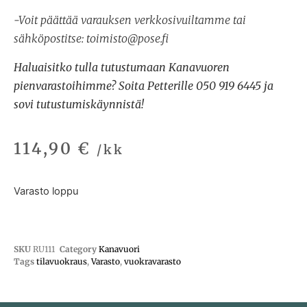
-Voit päättää varauksen verkkosivuiltamme tai
sähköpostitse: toimisto@pose.fi
Haluaisitko tulla tutustumaan Kanavuoren
pienvarastoihimme? Soita Petterille 050 919 6445 ja
sovi tutustumiskäynnistä!
114,90
€
/kk
Varasto loppu
SKU
RU111
Category
Kanavuori
Tags
tilavuokraus
,
Varasto
,
vuokravarasto