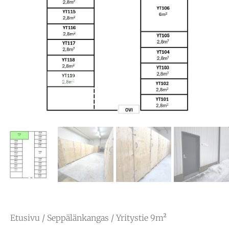
Etusivu
/
Seppälänkangas
/ Yritystie 9m²