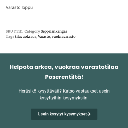
Varasto loppu
SKU
YT111
Category
Seppälänkangas
Tags
tilavuokraus
,
Varasto
,
vuokravarasto
Helpota arkea, vuokraa varastotilaa
Poserentiltä!
Heräsikö kysyttävää?
Katso vastaukset usein
kysyttyihin kysymyksiin.
Usein kysytyt kysymykset