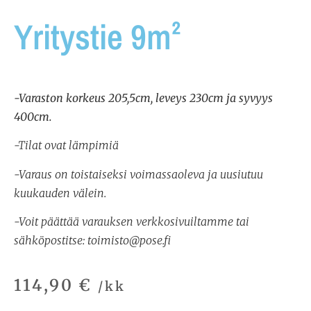
Yritystie 9m²
-Varaston korkeus 205,5cm, leveys 230cm ja syvyys
400cm.
-Tilat ovat lämpimiä
-Varaus on toistaiseksi voimassaoleva ja uusiutuu
kuukauden välein.
-Voit päättää varauksen verkkosivuiltamme tai
sähköpostitse: toimisto@pose.fi
114,90
€
/kk