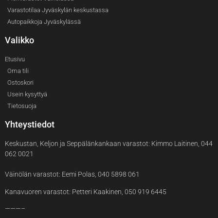
Varastotilaa Jyväskylän keskustassa
Autopaikkoja Jyväskylässä
Valikko
Etusivu
Oma tili
Ostoskori
Usein kysyttyä
Tietosuoja
Yhteystiedot
Keskustan, Keljon ja Seppälänkankaan varastot: Kimmo Laitinen, 044
062 0021
Väinölän varastot: Eemi Polas, 040 5898 061
Kanavuoren varastot: Petteri Kaakinen, 050 919 6445
———–